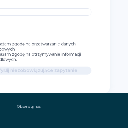
ażam zgodę na przetwarzanie danych
bowych
ażam zgodę na otrzymywanie informacji
dlowych.
yślij niezobowiązujące zapytanie
Obserwuj nas: