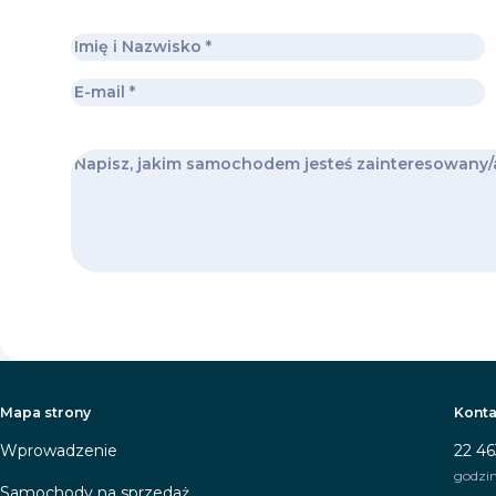
Mapa strony
Konta
Wprowadzenie
22 46
godzin
Samochody na sprzedaż