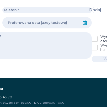
Dodaj
Wyr
oso
Wyr
han
W
kt
3 43 70
y otwarcia pn-pt 9:00 - 17:00, sob 9:00-14:00