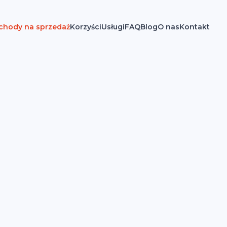
hody na sprzedaż
Korzyści
Usługi
FAQ
Blog
O nas
Kontakt