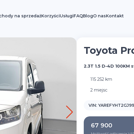
hody na sprzedaż
Korzyści
Usługi
FAQ
Blog
O nas
Kontakt
Toyota Pr
2.3T 1.5 D-4D 100KM s
115 252 km
2 miejsc
VIN:
YAREFYHT2GJ9
67 900
Możliwość odliczenia VA