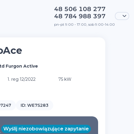
48 506 108 277
48 784 988 397
pn-pt 9:00 - 17:00, sob 9:00-14:00
oAce
td Furgon Active
1. reg 12/2022
75 kW
97247
ID:
WE7S283
Wyślij niezobowiązujące zapytanie
T