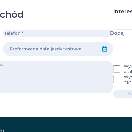
Intere
ochód
Dodaj
Wyr
oso
Wyr
han
W
kt