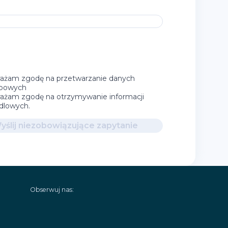
ażam zgodę na przetwarzanie danych
bowych
ażam zgodę na otrzymywanie informacji
dlowych.
yślij niezobowiązujące zapytanie
Obserwuj nas: