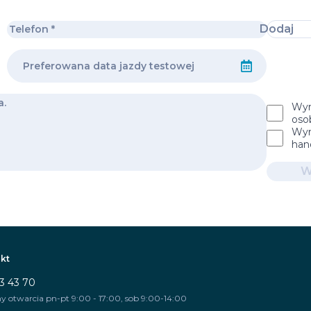
Dodaj
Wyr
oso
Wyr
han
W
kt
3 43 70
y otwarcia pn-pt 9:00 - 17:00, sob 9:00-14:00