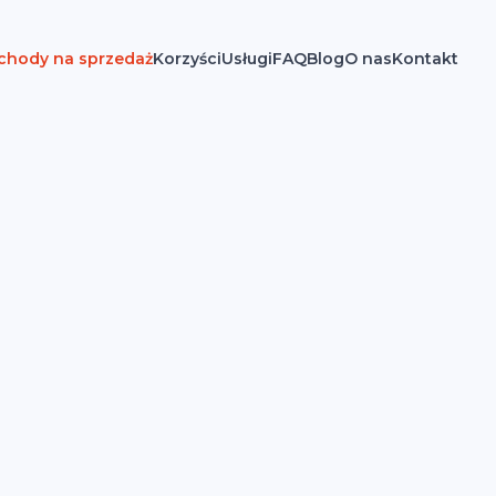
hody na sprzedaż
Korzyści
Usługi
FAQ
Blog
O nas
Kontakt