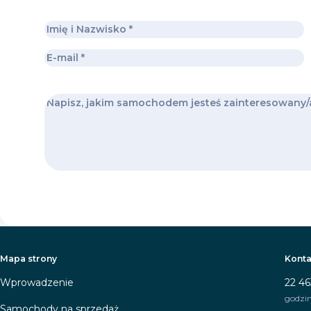
Mapa strony
Konta
Wprowadzenie
22 46
godzin
Samochody na sprzedaż