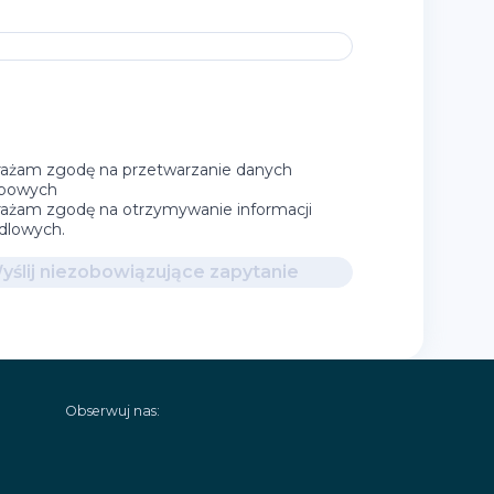
ażam zgodę na przetwarzanie danych
bowych
ażam zgodę na otrzymywanie informacji
dlowych.
yślij niezobowiązujące zapytanie
Obserwuj nas: