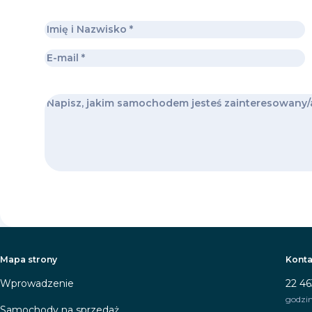
Mapa strony
Konta
Wprowadzenie
22 46
godzin
Samochody na sprzedaż