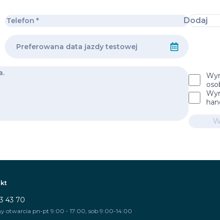
Dodaj
Wyr
oso
Wyr
han
W
kt
3 43 70
y otwarcia pn-pt 9:00 - 17:00, sob 9:00-14:00