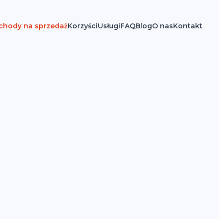
hody na sprzedaż
Korzyści
Usługi
FAQ
Blog
O nas
Kontakt