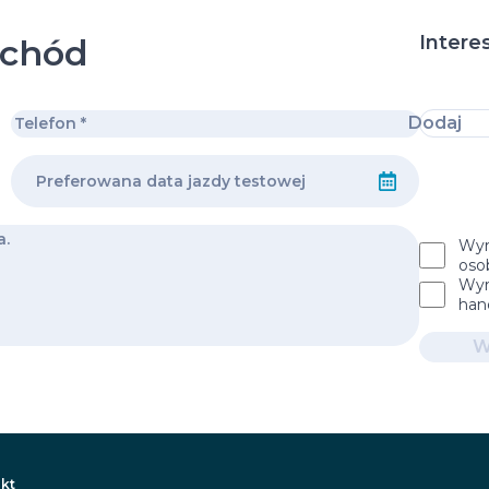
Intere
ochód
Dodaj
Wyr
oso
Wyr
han
W
kt