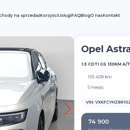
hody na sprzedaż
Korzyści
Usługi
FAQ
Blog
O nas
Kontakt
Opel Astr
1.5 CDTI GS 130KM A/
105 408 km
5 miejsc
VIN:
VXKFCYHZ8R10
74 900
Możliwość odliczenia VA