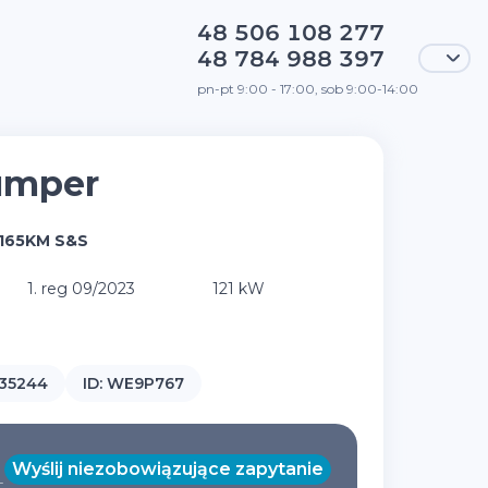
48 506 108 277
48 784 988 397
pn-pt 9:00 - 17:00, sob 9:00-14:00
umper
 165KM S&S
1. reg 09/2023
121 kW
35244
ID:
WE9P767
Wyślij niezobowiązujące zapytanie
T