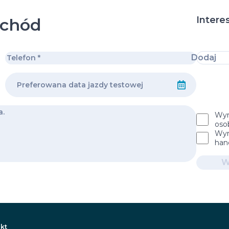
Intere
ochód
Dodaj
Wyr
oso
Wyr
han
W
kt