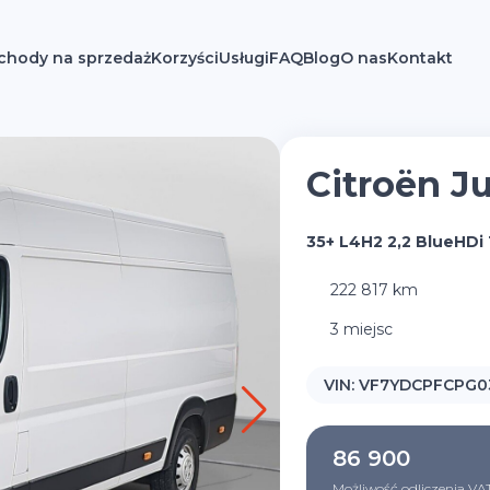
hody na sprzedaż
Korzyści
Usługi
FAQ
Blog
O nas
Kontakt
Citroën J
35+ L4H2 2,2 BlueHDi
222 817 km
3 miejsc
VIN:
VF7YDCPFCPG0
86 900
Możliwość odliczenia VA